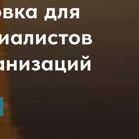
вка для
иалистов
анизаций