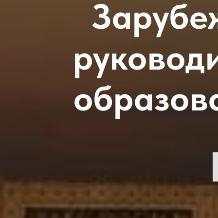
Зарубе
руковод
образов